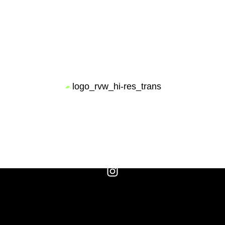
HACÍA UNA VITICULTURA
REGENERATIVA
HOME
NOSOTROS
VINOS
VIÑEDOS
VITICULTORES
ENCUÉNTRANOS