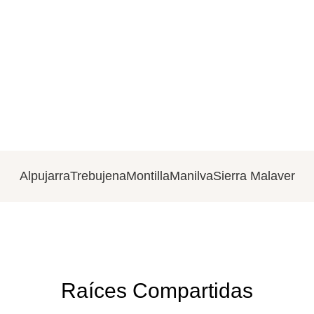
Alpujarra
Trebujena
Montilla
Manilva
Sierra Malaver
Raíces Compartidas