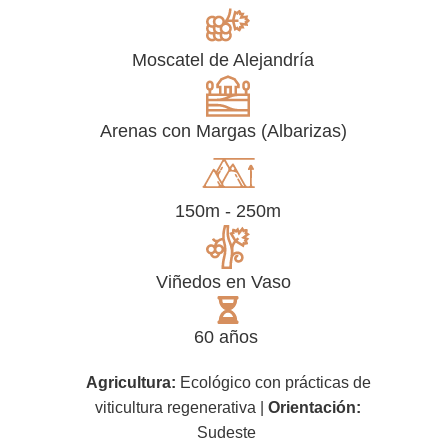
Moscatel de Alejandría
Arenas con Margas (Albarizas)
150m - 250m
Viñedos en Vaso
60 años
Agricultura:
Ecol
ó
gico con pr
á
cticas de
viticultura regenerativa
|
Orientación:
Sudeste