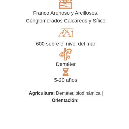
Franco Arenoso y Arcillosos,
Conglomerados Calcáreos y Sílice
600 sobre el nivel del mar
Deméter
5-20 años
Agricultura:
Deméter, biodin
á
mica
|
Orientación: