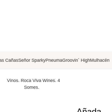
as Cañas
Señor Sparky
Pneuma
Groovin´ High
Mulhacén
Añada