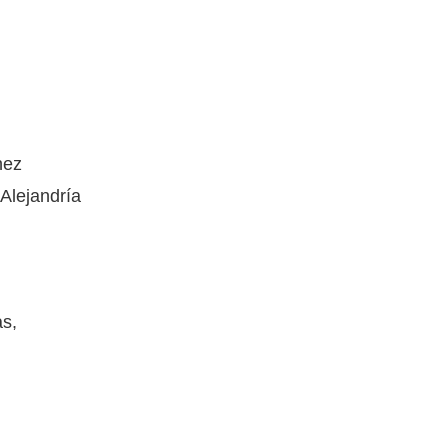
nez
Alejandría
as,