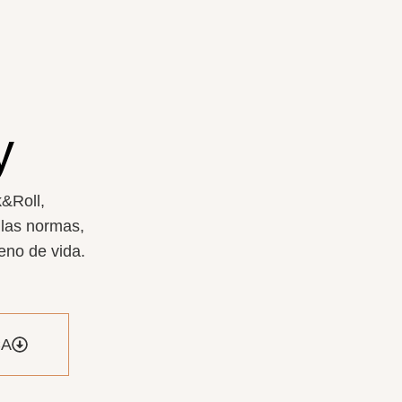
y
&Roll
,
 las normas,
leno de vida.
CA