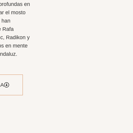
profundas en
ar el mosto
s han
e Rafa
ic
,
Radikon
y
nos en mente
Andaluz.
CA