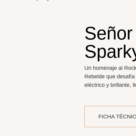
Señor
Spark
Un homenaje al
Rock
Rebelde que desaf
í
a
el
é
ctrico
y brillante, l
FICHA TÉCNI