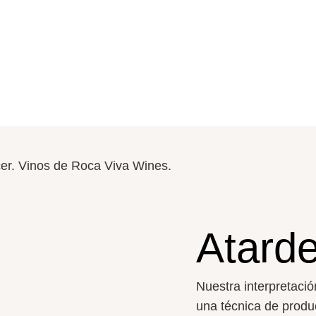
Atard
Nuestra interpretaci
ó
una t
é
cnica
de
produ