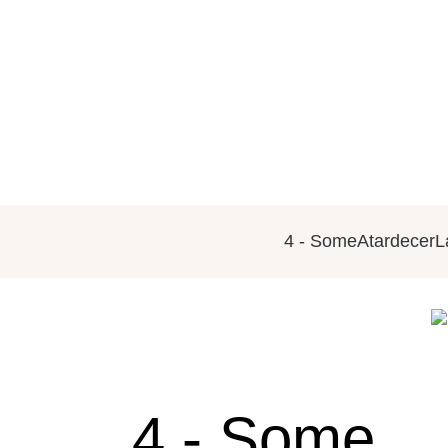
4 - Some
Atardecer
L
4 - Some