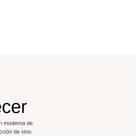
ecer
n moderna de
cci
ó
n de vino