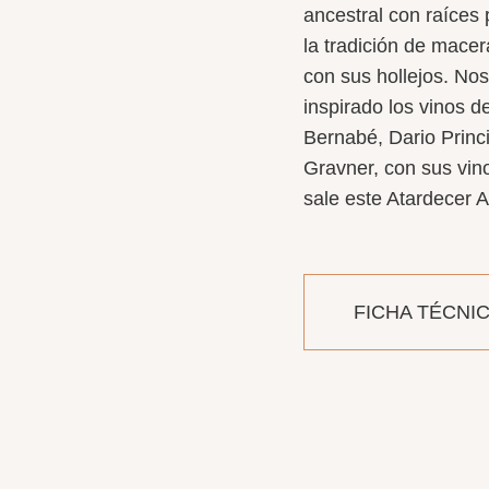
ancestral
con
ra
í
ces
la tradici
ó
n de macer
con sus hollejos. No
inspirado los vinos d
Bernab
é
,
Dario
Princ
Gravner
, con sus vi
sale este Atardecer 
FICHA TÉCNI