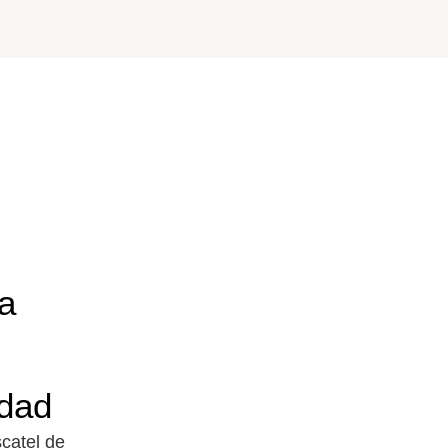
a
edad
catel de