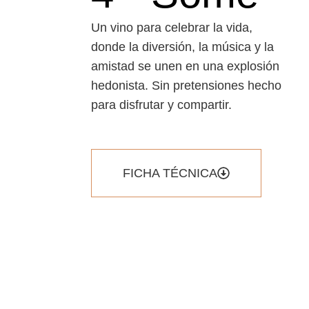
Un vino para celebrar la vida,
donde la
diversi
ó
n
, la m
ú
sica
y la
amistad se unen en una explosi
ó
n
hedonista. Sin pretensiones hecho
para disfrutar y compartir.
FICHA TÉCNICA